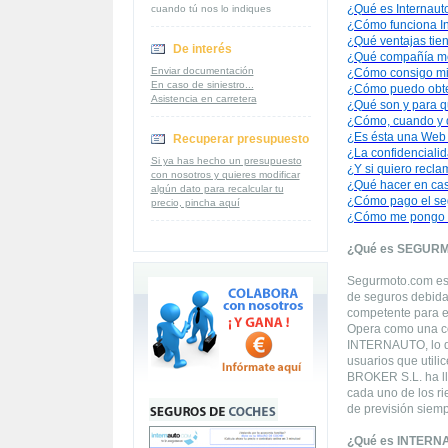
¿Qué es Internaut
cuando tú nos lo indiques
¿Cómo funciona In
¿Qué ventajas tien
De interés
¿Qué compañía m
Enviar documentación
¿Cómo consigo mi
En caso de siniestro...
¿Cómo puedo obte
Asistencia en carretera
¿Qué son y para q
¿Cómo, cuando y d
¿Es ésta una Web
Recuperar presupuesto
¿La confidencialid
Si ya has hecho un presupuesto
¿Y si quiero recla
con nosotros y quieres modificar
¿Qué hacer en cas
algún dato para recalcular tu
¿Cómo pago el se
precio, pincha aquí
¿Cómo me pongo e
¿Qué es SEGUR
Segurmoto.com es 
de seguros debida
competente para el
Opera como una corr
INTERNAUTO, lo qu
usuarios que utili
BROKER S.L. ha ll
cada uno de los ri
de previsión siemp
¿Qué es INTERN