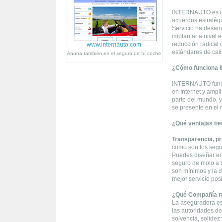
INTERNAUTO es una
acuerdos estratég
Servicio ha desar
implantar a nivel
reducción radical 
www.internauto.com
estándares de cali
Ahorra también en el seguro de tu coche
¿Cómo funciona
INTERNAUTO funcio
en Internet y ampl
parte del mundo, y
se presente en el 
¿Qué ventajas tie
Transparencia, pr
como son los segur
Puedes diseñar en 
seguro de moto a t
son mínimos y la d
mejor servicio pos
¿Qué Compañía m
La aseguradora es
las autoridades de
solvencia, solidez