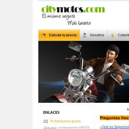
Calcula tu precio
Nosotros
Cobert
I
Preguntas fre
Te llamamos gratis
¿Qué es Segurmo
Click aquí
y te llamaremos GRATIS