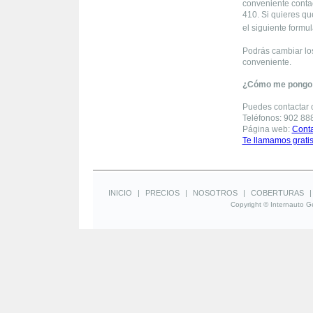
conveniente contac
410. Si quieres q
el siguiente formul
Podrás cambiar lo
conveniente.
¿Cómo me pongo 
Puedes contactar c
Teléfonos: 902 88
Página web:
Conta
Te llamamos grati
INICIO
|
PRECIOS
|
NOSOTROS
|
COBERTURAS
Copyright © Internauto Ge