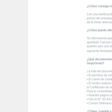
¿Cómo consigo mi
Con una tarificaci
precio del presupu
de tu moto rellen
¿Cómo puedo obte
Te informamos que
apartado Calcula o
quieres que uno d
siguiente formular
¿Qué documentos t
Segurmoto?
La lista de docume
• El permiso de cir
• El carné de cond
• El recibo anterio
el Certificado de 
Para tu comodidad
• Nuestra página 
• Fax al Nº: 93 44
• Correo Ordinari
¿Cómo, cuando y 