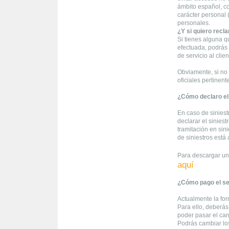
ámbito español, co
carácter personal 
personales.
¿Y si quiero recl
Si tienes alguna q
efectuada, podrás
de servicio al clie
Obviamente, si no 
oficiales pertinent
¿Cómo declaro el 
En caso de siniest
declarar el siniest
tramitación en sini
de siniestros está 
Para descargar un
aquí
¿Cómo pago el s
Actualmente la for
Para ello, deberás 
poder pasar el ca
Podrás cambiar lo