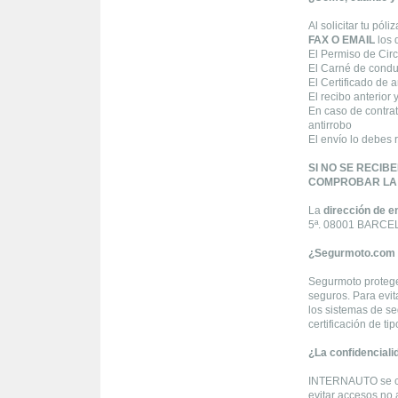
Al solicitar tu pó
FAX O EMAIL
los 
El Permiso de Circu
El Carné de condu
El Certificado de 
El recibo anterior 
En caso de contrat
antirrobo
El envío lo debes 
SI NO SE RECIB
COMPROBAR LA V
La
dirección de e
5ª. 08001 BARC
¿Segurmoto.com 
Segurmoto protege 
seguros. Para evit
los sistemas de s
certificación de t
¿La confidenciali
INTERNAUTO se com
evitar accesos no a