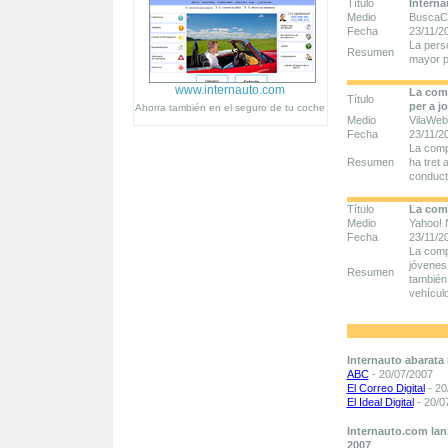
Título
Interna
Medio
BuscaC
Fecha
23/11/2
La perso
Resumen
mayor p
www.internauto.com
La comp
Título
per a j
Ahorra también en el seguro de tu coche
Medio
VilaWeb
Fecha
23/11/2
La comp
Resumen
ha tret
conduct
Título
La comp
Medio
Yahoo! 
Fecha
23/11/2
La comp
jóvenes 
Resumen
también
vehícul
Internauto abarata
ABC
- 20/07/2007
El Correo Digital
- 20
El Ideal Digital
- 20/0
Internauto.com lan
2007