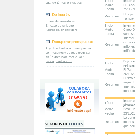
Título
Interna
cuando tú nos lo indiques
Medio
El Econ
Fecha
25/06/2
El bajo 
De interés
Resumen
También
Enviar documentación
Título
Interna
En caso de siniestro...
Medio
Cinco D
Asistencia en carretera
Fecha
08/11/2
Internau
Recuperar presupuesto
exclusi
Resumen
millone
Si ya has hecho un presupuesto
millón d
con nosotros y quieres modificar
algún dato para recalcular tu
precio, pincha aquí
Bajo co
Título
red par
Medio
El País
Fecha
26/11/2
El "low 
viajes. 
Resumen
Interna
conduct
Interna
Título
jóvenes
Medio
BaseFin
Fecha
23/11/2
La comp
Resumen
coches 
que perm