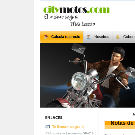
Calcula tu precio
Nosotros
Cobert
I
Notas de
Te llamamos gratis
Click aquí
y te llamaremos GRATIS