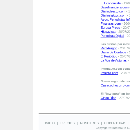
El Economista
- 19/0
Basefinanciera.com
-
Diariodirecto.com
- 1
Diariosigloxxi.com
- 
Asoc. Periodistas In
Finanzas.com
- 20/0
Europa Press
- 20/0
Hispavista
- 20/07/2
Periodista Digital
- 20
Las ofertas por inte
Red Aragón
- 23/07/
Diario de Córdoba
- 
El Periódico
- 25/07/
La Voz de Asturias
- 
Internauto.com come
Invertia.com
- 20/07
Nuevo seguro de coc
Casacochecurro.co
El "low cost" en l
Cinco Días
- 27/07/
INICIO
|
PRECIOS
|
NOSOTROS
|
COBERTURAS
Copyright © Internauto Ge