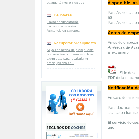
disponible las 
cuando tú nos lo indiques
Para Asistencia en
De interés
50
Enviar documentación
Para Asistencia en
En caso de siniestro...
Asistencia en carretera
Antes de empe
Antes de empezar 
Recuperar presupuesto
Amistosa de Acci
Si ya has hecho un presupuesto
al extranjero
con nosotros y quieres modificar
algún dato para recalcular tu
precio, pincha aquí
Si lo deseas
PDF
de la declara
Notificación de
En caso de siniest
Para declarar el si
técnico en tramita
El servicio de ges
año