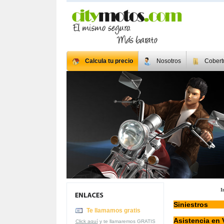
Calcula tu precio
Nosotros
Cobert
I
Siniestros
Te llamamos gratis
Asistencia en 
Click aquí
y te llamaremos GRATIS