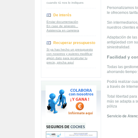
cuando tú nos lo indiques
Personalizamos los
le ofrecemos tarif
De interés
Enviar documentación
Sin intermediarios
En caso de siniestro...
nuestros clientes 
Asistencia en carretera
Adaptación de las 
antigüedad con su
Recuperar presupuesto
siniestralidad.
Si ya has hecho un presupuesto
con nosotros y quieres modificar
Facilidad y co
algún dato para recalcular tu
precio, pincha aquí
Todas las gestione
ahorrando tiempo 
Podrá realizar cua
a través de Interne
Total libertad par
más se adapta a s
póliza
Servicio de Atenci