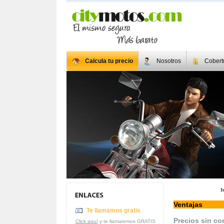
Calcula tu precio
Nosotros
Cobert
I
Ventajas
Te llamamos gratis
Precios sin c
Click aquí
y te llamaremos GRATIS