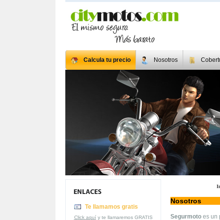
Calcula tu precio
Nosotros
Cobert
I
Nosotros
Te llamamos gratis
Segurmoto
es un 
Click aquí
y te llamaremos GRATIS