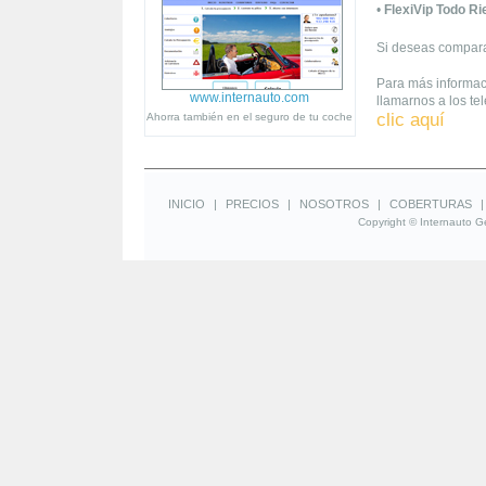
•
FlexiVip Todo R
Si deseas compara
Para más informac
www.internauto.com
llamarnos a los te
clic aquí
Ahorra también en el seguro de tu coche
INICIO
|
PRECIOS
|
NOSOTROS
|
COBERTURAS
Copyright © Internauto Ge