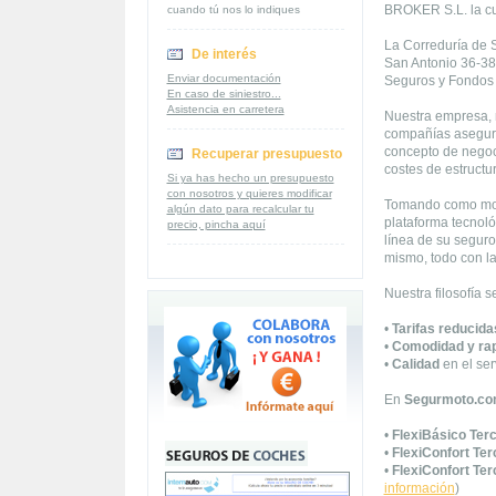
BROKER S.L. la cua
cuando tú nos lo indiques
La Correduría de
De interés
San Antonio 36-38,
Enviar documentación
Seguros y Fondos 
En caso de siniestro...
Asistencia en carretera
Nuestra empresa, 
compañías asegura
concepto de negoci
Recuperar presupuesto
costes de estructu
Si ya has hecho un presupuesto
con nosotros y quieres modificar
Tomando como mode
algún dato para recalcular tu
plataforma tecnoló
precio, pincha aquí
línea de su seguro
mismo, todo con l
Nuestra filosofía 
•
Tarifas reducida
•
Comodidad y ra
•
Calidad
en el ser
En
Segurmoto.c
•
FlexiBásico Ter
•
FlexiConfort Te
•
FlexiConfort Ter
información
)