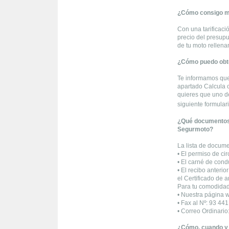
¿Cómo consigo mi
Con una tarificaci
precio del presupu
de tu moto rellen
¿Cómo puedo obte
Te informamos que
apartado Calcula o
quieres que uno d
siguiente formular
¿Qué documentos t
Segurmoto?
La lista de docume
• El permiso de cir
• El carné de cond
• El recibo anterio
el Certificado de 
Para tu comodidad
• Nuestra página 
• Fax al Nº: 93 44
• Correo Ordinari
¿Cómo, cuando y 