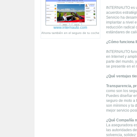
INTERNAUTO es una
acuerdos estratég
Servicio ha desar
implantar a nivel
reducción radical 
www.internauto.com
estándares de cali
Ahorra también en el seguro de tu coche
¿Cómo funciona
INTERNAUTO funcio
en Internet y ampl
parte del mundo, y
se presente en el 
¿Qué ventajas tie
Transparencia, pr
como son los segur
Puedes diseñar en 
seguro de moto a t
son mínimos y la d
mejor servicio pos
¿Qué Compañía m
La aseguradora es
las autoridades de
solvencia, solidez