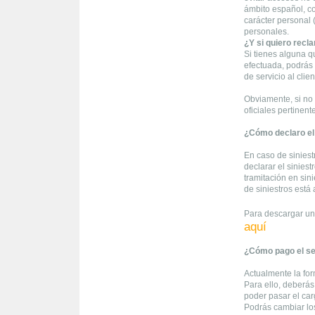
ámbito español, co
carácter personal 
personales.
¿Y si quiero recl
Si tienes alguna q
efectuada, podrás
de servicio al clie
Obviamente, si no 
oficiales pertinent
¿Cómo declaro el 
En caso de siniest
declarar el siniest
tramitación en sini
de siniestros está 
Para descargar un
aquí
¿Cómo pago el s
Actualmente la for
Para ello, deberás 
poder pasar el ca
Podrás cambiar lo