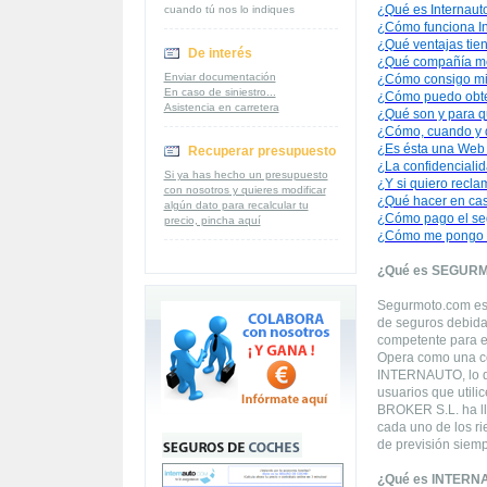
¿Qué es Internaut
cuando tú nos lo indiques
¿Cómo funciona In
¿Qué ventajas tien
De interés
¿Qué compañía m
Enviar documentación
¿Cómo consigo mi
En caso de siniestro...
¿Cómo puedo obte
Asistencia en carretera
¿Qué son y para q
¿Cómo, cuando y d
¿Es ésta una Web
Recuperar presupuesto
¿La confidencialid
Si ya has hecho un presupuesto
¿Y si quiero recla
con nosotros y quieres modificar
¿Qué hacer en cas
algún dato para recalcular tu
¿Cómo pago el se
precio, pincha aquí
¿Cómo me pongo e
¿Qué es SEGUR
Segurmoto.com es 
de seguros debida
competente para el
Opera como una corr
INTERNAUTO, lo qu
usuarios que utili
BROKER S.L. ha ll
cada uno de los ri
de previsión siemp
¿Qué es INTERN