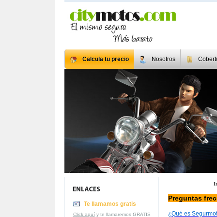
Calcula tu precio
Nosotros
Cobert
I
Preguntas fre
Te llamamos gratis
¿Qué es Segurmo
Click aquí
y te llamaremos GRATIS