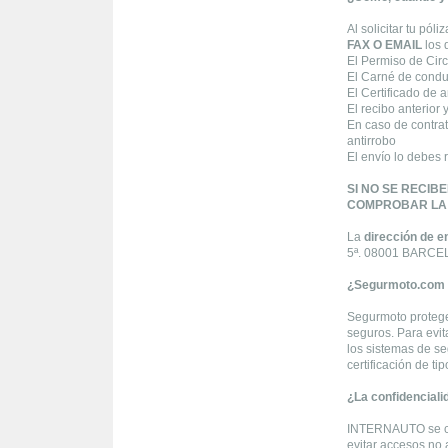
Al solicitar tu pó
FAX O EMAIL
los 
El Permiso de Circu
El Carné de condu
El Certificado de 
El recibo anterior 
En caso de contrat
antirrobo
El envío lo debes 
SI NO SE RECIB
COMPROBAR LA V
La
dirección de e
5ª. 08001 BARC
¿Segurmoto.com 
Segurmoto protege 
seguros. Para evit
los sistemas de s
certificación de t
¿La confidenciali
INTERNAUTO se com
evitar accesos no a