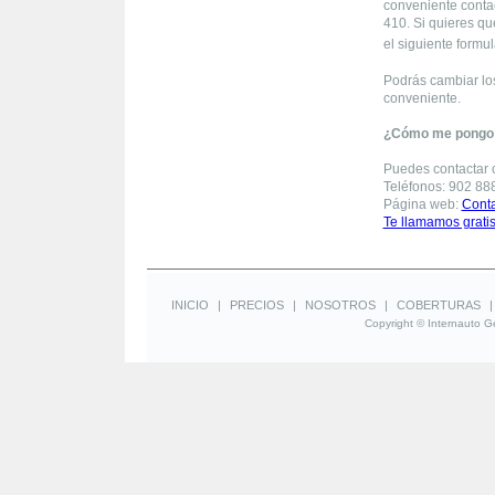
conveniente contac
410. Si quieres q
el siguiente formul
Podrás cambiar lo
conveniente.
¿Cómo me pongo 
Puedes contactar c
Teléfonos: 902 88
Página web:
Conta
Te llamamos grati
INICIO
|
PRECIOS
|
NOSOTROS
|
COBERTURAS
Copyright © Internauto Ge